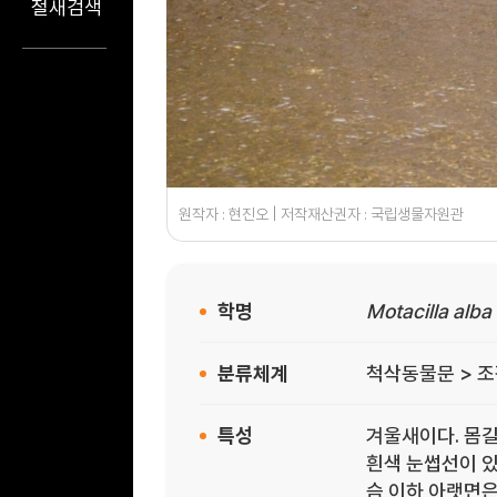
철새검색
원작자 : 현진오 | 저작재산권자 : 국립생물자원관
학명
Motacilla alba
분류체계
척삭동물문 > 조
특성
겨울새이다. 몸길
흰색 눈썹선이 있
슴 이하 아랫면은